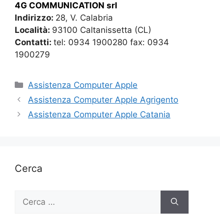
4G COMMUNICATION srl
Indirizzo:
28, V. Calabria
Località:
93100 Caltanissetta (CL)
Contatti:
tel: 0934 1900280 fax: 0934
1900279
Categorie
Assistenza Computer Apple
Assistenza Computer Apple Agrigento
Assistenza Computer Apple Catania
Cerca
Ricerca
per: