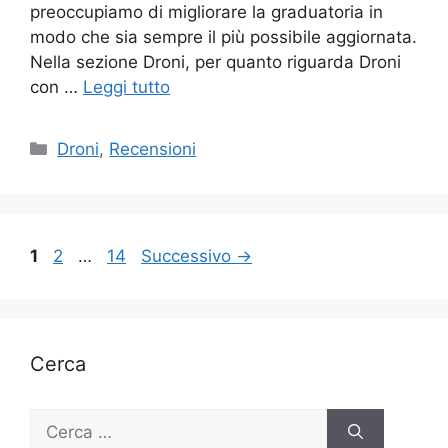
preoccupiamo di migliorare la graduatoria in
modo che sia sempre il più possibile aggiornata.
Nella sezione Droni, per quanto riguarda Droni
con …
Leggi tutto
Categorie
Droni
,
Recensioni
Pagina
Pagina
Pagina
1
2
…
14
Successivo
→
Cerca
Ricerca
per: