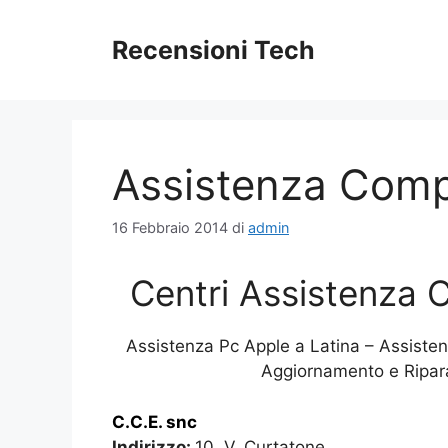
Vai
al
Recensioni Tech
contenuto
Assistenza Comp
16 Febbraio 2014
di
admin
Centri Assistenza 
Assistenza Pc Apple a Latina – Assiste
Aggiornamento e Ripar
C.C.E. snc
Indirizzo:
10, V. Curtatone