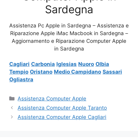
Sardegna
Assistenza Pc Apple in Sardegna – Assistenza e
Riparazione Apple iMac Macbook in Sardegna –
Aggiornamento e Riparazione Computer Apple
in Sardegna
Cagliari
Carbonia
Iglesias
Nuoro
Olbia
Tempio
Oristano
Medio Campidano
Sassari
Ogliastra
Categorie
Assistenza Computer Apple
Assistenza Computer Apple Taranto
Assistenza Computer Apple Cagliari