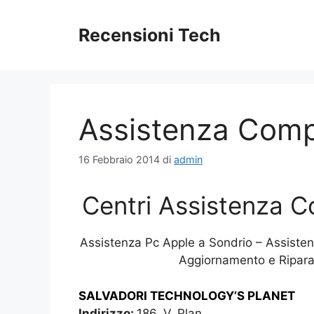
Vai
al
Recensioni Tech
contenuto
Assistenza Comp
16 Febbraio 2014
di
admin
Centri Assistenza C
Assistenza Pc Apple a Sondrio – Assiste
Aggiornamento e Ripara
SALVADORI TECHNOLOGY’S PLANET
Indirizzo:
186, V. Plan