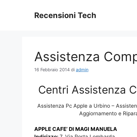
Vai
al
Recensioni Tech
contenuto
Assistenza Comp
16 Febbraio 2014
di
admin
Centri Assistenza 
Assistenza Pc Apple a Urbino – Assiste
Aggiornamento e Ripar
APPLE CAFE’ DI MAGI MANUELA
Indirizzo:
7, Via Porta Lombarda