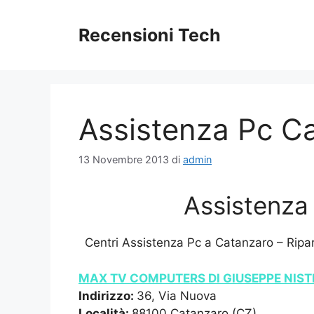
Vai
al
Recensioni Tech
contenuto
Assistenza Pc C
13 Novembre 2013
di
admin
Assistenza
Centri Assistenza Pc a Catanzaro – Ripa
MAX TV COMPUTERS DI GIUSEPPE NIST
Indirizzo:
36, Via Nuova
Località:
88100 Catanzaro (CZ)