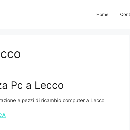
Home
Cont
ecco
za Pc a Lecco
razione e pezzi di ricambio computer a Lecco
ICA