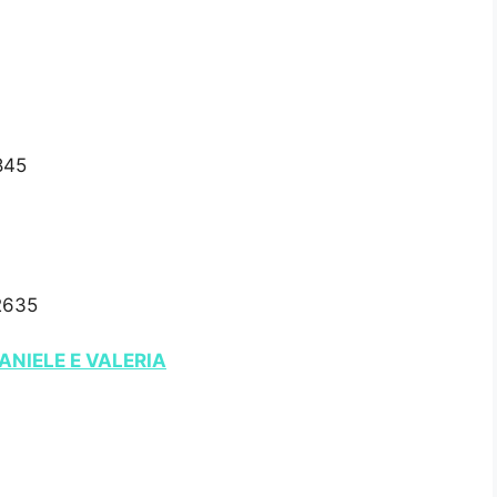
845
2635
NIELE E VALERIA