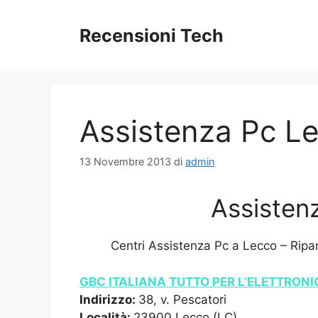
Vai
al
Recensioni Tech
contenuto
Assistenza Pc L
13 Novembre 2013
di
admin
Assisten
Centri Assistenza Pc a Lecco – Ripa
GBC ITALIANA TUTTO PER L’ELETTRON
Indirizzo:
38, v. Pescatori
Località:
23900 Lecco (LC)