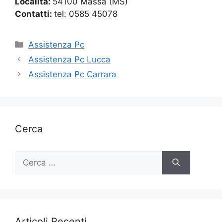
Località:
54100 Massa (MS)
Contatti:
tel: 0585 45078
Categorie
Assistenza Pc
Assistenza Pc Lucca
Assistenza Pc Carrara
Cerca
Ricerca
per:
Articoli Recenti