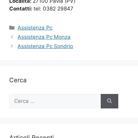
Località:
27100 Pavia (PV)
Contatti:
tel: 0382 29847
Categorie
Assistenza Pc
Assistenza Pc Monza
Assistenza Pc Sondrio
Cerca
Ricerca
per:
Articoli Recenti