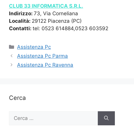
CLUB 33 INFORMATICA S.R.L.
Indirizzo:
73, Via Corneliana
Località:
29122 Piacenza (PC)
Contatti:
tel: 0523 614884,0523 603592
Categorie
Assistenza Pc
Assistenza Pc Parma
Assistenza Pc Ravenna
Cerca
Ricerca
per: