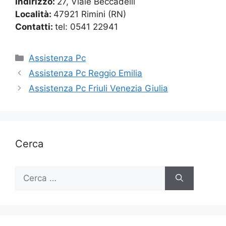
Indirizzo:
27, Viale Beccadelli
Località:
47921 Rimini (RN)
Contatti:
tel: 0541 22941
Categorie
Assistenza Pc
Assistenza Pc Reggio Emilia
Assistenza Pc Friuli Venezia Giulia
Cerca
Ricerca
per: