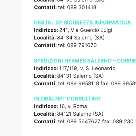
Contatti:
tel: 089 301418
DIGITAL XP SICUREZZA INFORMATICA
Indirizzo:
241, Via Guercio Luigi
Località:
84134 Salerno (SA)
Contatti:
tel: 089 791670
SPEDIZIONI HERMES SALERNO – CORRI
Indirizzo:
117/119, v. S. Leonardo
Località:
84131 Salerno (SA)
Contatti:
tel: 089 9958118 fax: 089 9958
GLOBALNET CONSULTING
Indirizzo:
16, v. Roma
Località:
84121 Salerno (SA)
Contatti:
tel: 089 5647627 fax: 089 230