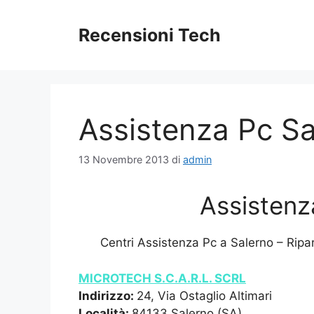
Vai
al
Recensioni Tech
contenuto
Assistenza Pc Sa
13 Novembre 2013
di
admin
Assistenz
Centri Assistenza Pc a Salerno – Ripa
MICROTECH S.C.A.R.L. SCRL
Indirizzo:
24, Via Ostaglio Altimari
Località:
84133 Salerno (SA)