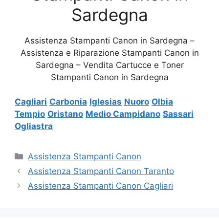
Sardegna
Assistenza Stampanti Canon in Sardegna –
Assistenza e Riparazione Stampanti Canon in
Sardegna – Vendita Cartucce e Toner
Stampanti Canon in Sardegna
Cagliari
Carbonia
Iglesias
Nuoro
Olbia
Tempio
Oristano
Medio Campidano
Sassari
Ogliastra
Categorie
Assistenza Stampanti Canon
Assistenza Stampanti Canon Taranto
Assistenza Stampanti Canon Cagliari