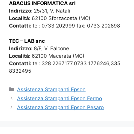
ABACUS INFORMATICA srl
Indirizzo:
25/31, V. Natali
Località:
62100 Sforzacosta (MC)
Contatti:
tel: 0733 202999 fax: 0733 202898
TEC – LAB snc
Indirizzo:
8/F, V. Falcone
Località:
62100 Macerata (MC)
Contatti:
tel: 328 2267177,0733 1776246,335
8332495
Categorie
Assistenza Stampanti Epson
Assistenza Stampanti Epson Fermo
Assistenza Stampanti Epson Pesaro