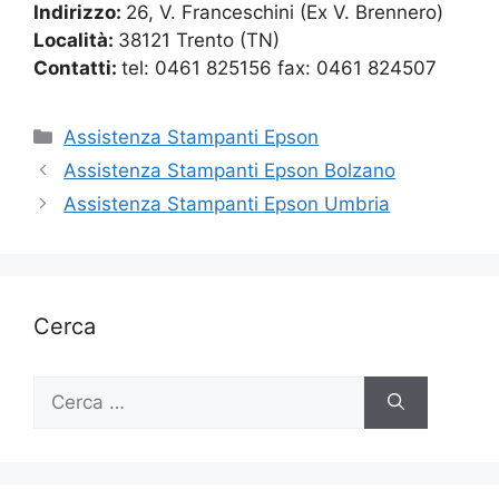
Indirizzo:
26, V. Franceschini (Ex V. Brennero)
Località:
38121 Trento (TN)
Contatti:
tel: 0461 825156 fax: 0461 824507
Categorie
Assistenza Stampanti Epson
Assistenza Stampanti Epson Bolzano
Assistenza Stampanti Epson Umbria
Cerca
Ricerca
per: