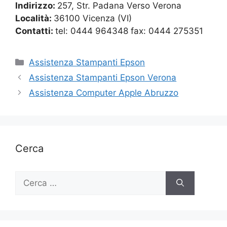
Indirizzo:
257, Str. Padana Verso Verona
Località:
36100 Vicenza (VI)
Contatti:
tel: 0444 964348 fax: 0444 275351
Categorie
Assistenza Stampanti Epson
Assistenza Stampanti Epson Verona
Assistenza Computer Apple Abruzzo
Cerca
Ricerca
per: