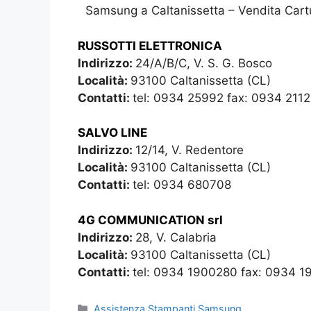
Samsung a Caltanissetta – Vendita Cart
RUSSOTTI ELETTRONICA
Indirizzo:
24/A/B/C, V. S. G. Bosco
Località:
93100 Caltanissetta (CL)
Contatti:
tel: 0934 25992 fax: 0934 211
SALVO LINE
Indirizzo:
12/14, V. Redentore
Località:
93100 Caltanissetta (CL)
Contatti:
tel: 0934 680708
4G COMMUNICATION srl
Indirizzo:
28, V. Calabria
Località:
93100 Caltanissetta (CL)
Contatti:
tel: 0934 1900280 fax: 0934 
Categorie
Assistenza Stampanti Samsung