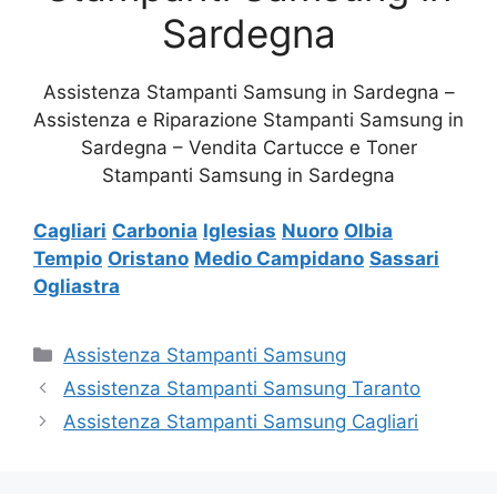
Sardegna
Assistenza Stampanti Samsung in Sardegna –
Assistenza e Riparazione Stampanti Samsung in
Sardegna – Vendita Cartucce e Toner
Stampanti Samsung in Sardegna
Cagliari
Carbonia
Iglesias
Nuoro
Olbia
Tempio
Oristano
Medio Campidano
Sassari
Ogliastra
Categorie
Assistenza Stampanti Samsung
Assistenza Stampanti Samsung Taranto
Assistenza Stampanti Samsung Cagliari