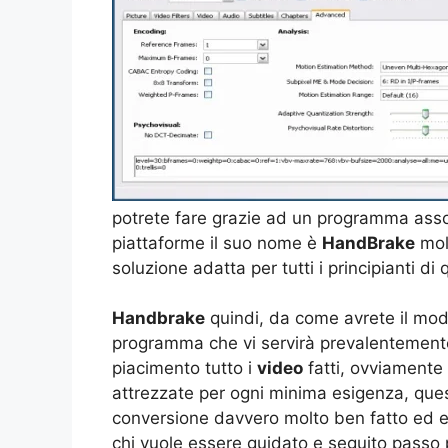
potrete fare grazie ad un programma asso
piattaforme il suo nome è
HandBrake
molt
soluzione adatta per tutti i principianti d
Handbrake
quindi, da come avrete il modo
programma che vi servirà prevalentemente
piacimento tutto i
video
fatti, ovviamente 
attrezzate per ogni minima esigenza, qu
conversione davvero molto ben fatto ed eff
chi vuole essere guidato e seguito passo 