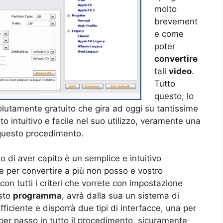
molto
brevement
e come
poter
convertire
tali
video
.
Tutto
questo, lo
lutamente gratuito che gira ad oggi su tantissime
o intuitivo e facile nel suo utilizzo, veramente una
i questo procedimento.
 di aver capito è un semplice e intuitivo
 per convertire a più non posso e vostro
con tutti i criteri che vorrete con impostazione
esto
programma
, avrà dalla sua un sistema di
iciente e disporrà due tipi di interfacce, una per
per passo in tutto il procedimento, sicuramente