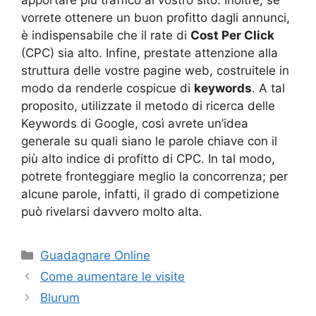
apportare più traffico al vostro sito. Inoltre, se
vorrete ottenere un buon profitto dagli annunci,
è indispensabile che il rate di
Cost Per Click
(CPC) sia alto. Infine, prestate attenzione alla
struttura delle vostre pagine web, costruitele in
modo da renderle cospicue di
keywords
. A tal
proposito, utilizzate il metodo di ricerca delle
Keywords di Google, così avrete un’idea
generale su quali siano le parole chiave con il
più alto indice di profitto di CPC. In tal modo,
potrete fronteggiare meglio la concorrenza; per
alcune parole, infatti, il grado di competizione
può rivelarsi davvero molto alta.
Categorie
Guadagnare Online
Come aumentare le visite
Blurum