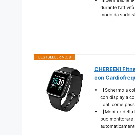
Impermeabile IP
durante l’attività
modo da soddisf
BESTSELLER NO. 8
CHEREEKI Fitne
con Cardiofrequ
【Schermo a colo
con display a co
i dati come pass
【Monitor della 
può monitorare 
automaticamente