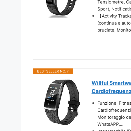
Tensiometre, C
Sport, Notificat
【Activity Track
(continua e aut
bruciate, Monit
BESTSELLER NO. 7
Willful Smartw
Cardiofrequenz
Funzione: Fitnes
Cardiofrequenzi
Monitoraggio de
WhatsAPP,...