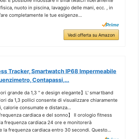
68: È possibile indossare il smartwatch liberamente
 fisica, nuoto in piscina, lavaggio delle mani, ecc. , in
are completamente le tue esigenze...
Vedi offerta su Amazon
ss Tracker, Smartwatch IP68 Impermeabile
enzimetro, Contapassi,...
ri grande da 1,3 '' e design elegante】L' smartband
lori da 1,3 pollici consente di visualizzare chiaramente
i, calorie consumate e distanza...
frequenza cardiaca e del sonno】 Il orologio fitness
la frequenza cardiaca 24 ore e monitorerà
 la frequenza cardiaca entro 30 secondi. Questo...