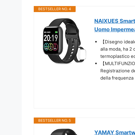
BESTSELLER NO. 4
NAIXUES Smartw
Uomo Impermeab
【Disegno ideale
alla moda, ha 2 
termoplastico ed
【MULTIFUNZIONE
Registrazione de
della frequenza 
BESTSELLER NO. 5
YAMAY Smartwa