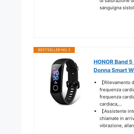
di saturazione d
sanguigna sistoli
BESTSELLER NO. 2
HONOR Band 5 
Donna Smart Wa
【Rilevamento de
frequenza cardi
frequenza cardia
cardiaca,...
【Assistente int
chiamate in arri
vibrazione, allar