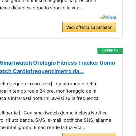
i ossigeno nel flusso sanguigno, la pressione
ca e diastolica dopo lo sport o la vita...
Vedi offerta su Amazon
OFFERTA
Smartwatch Orologio Fitness Tracker Uomo
tch Cardiofrequenzimetro da...
lla frequenza cardiaca】 monitoraggio della
aca in tempo reale 24 ore, monitoraggio della
ca a infrarossi notturni, avvisi sulla frequenza
elligente】 Con smartwatch donna inclusa Notifica
vo, rifiuto banda, SMS, e-mail, notifiche SNS, allarme
me intelligente, timer, rende la tua vita...