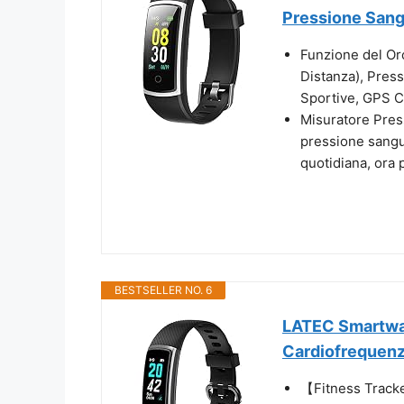
Pressione Sang
Funzione del Oro
Distanza), Pres
Sportive, GPS Co
Misuratore Pres
pressione sangui
quotidiana, ora 
BESTSELLER NO. 6
LATEC Smartwat
Cardiofrequenz
【Fitness Tracke