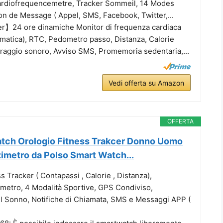
ardiofrequencemetre, Tracker Sommeil, 14 Modes
ion de Message ( Appel, SMS, Facebook, Twitter,...
er】24 ore dinamiche Monitor di frequenza cardiaca
omatica), RTC, Pedometro passo, Distanza, Calorie
oraggio sonoro, Avviso SMS, Promemoria sedentaria,...
Vedi offerta su Amazon
OFFERTA
atch Orologio Fitness Trakcer Donno Uomo
imetro da Polso Smart Watch...
s Tracker ( Contapassi , Calorie , Distanza),
metro, 4 Modalità Sportive, GPS Condiviso,
l Sonno, Notifiche di Chiamata, SMS e Messaggi APP (