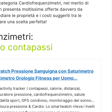
 categoria Cardiofrequenzimetri, nel merito di
 presenta moltissime offerte davvero da
re le proprietà e i costi suggeriti tra le
are una scelta perfetta!
zimetri:
o contapassi
tch Pressione Sanguigna con Saturimetro
imetro Orologio Fitness per Uomo...
activity tracker ( contapassi, calorie, distanza),
suratore pressione, cardiofrequenzimetro, salute
alità sport, GPS condiviso, monitoraggio del sonno...
sura pressione & Cardio: Lo smartwatch rileva i livelli