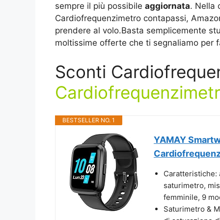
sempre il più possibile
aggiornata
. Nella
Cardiofrequenzimetro contapassi, Amazon
prendere al volo.Basta semplicemente studia
moltissime offerte che ti segnaliamo per f
Sconti Cardiofrequen
Cardiofrequenzimetr
BESTSELLER NO. 1
YAMAY Smartwa
Cardiofrequenz
Caratteristiche: 
saturimetro, mi
femminile, 9 mod
Saturimetro & Mi