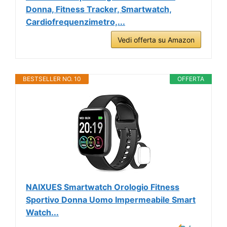
Donna, Fitness Tracker, Smartwatch,
Cardiofrequenzimetro,...
Vedi offerta su Amazon
BESTSELLER NO. 10
OFFERTA
NAIXUES Smartwatch Orologio Fitness
Sportivo Donna Uomo Impermeabile Smart
Watch...