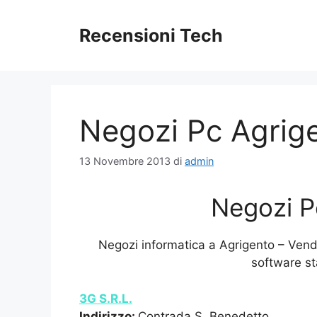
Vai
al
Recensioni Tech
contenuto
Negozi Pc Agrig
13 Novembre 2013
di
admin
Negozi P
Negozi informatica a Agrigento – Ven
software s
3G S.R.L.
Indirizzo:
Contrada S. Benedetto