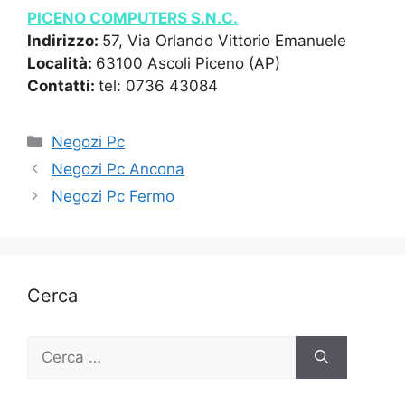
PICENO COMPUTERS S.N.C.
Indirizzo:
57, Via Orlando Vittorio Emanuele
Località:
63100 Ascoli Piceno (AP)
Contatti:
tel: 0736 43084
Categorie
Negozi Pc
Negozi Pc Ancona
Negozi Pc Fermo
Cerca
Ricerca
per: