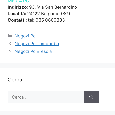
MEDIA PC
Indirizzo:
93, Via San Bernardino
Località:
24122 Bergamo (BG)
Contatti:
tel: 035 0666333
Categorie
Negozi Pc
Negozi Pc Lombardia
Negozi Pc Brescia
Cerca
Ricerca
per: