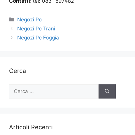
Contatti:
tel: 0831 597482
Categorie
Negozi Pc
Negozi Pc Trani
Negozi Pc Foggia
Cerca
Ricerca
per:
Articoli Recenti