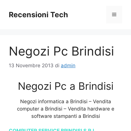
Vai
al
Recensioni Tech
Menu
contenuto
Negozi Pc Brindisi
13 Novembre 2013
di
admin
Negozi Pc a Brindisi
Negozi informatica a Brindisi – Vendita
computer a Brindisi – Vendita hardware e
software stampanti a Brindisi
COMPUTER SERVICE BRINDISI S.R.L.