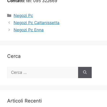
Contatti:
tel: 095 322669
Categorie
Negozi Pc
Negozi Pc Caltanissetta
Negozi Pc Enna
Cerca
Ricerca
per:
Articoli Recenti