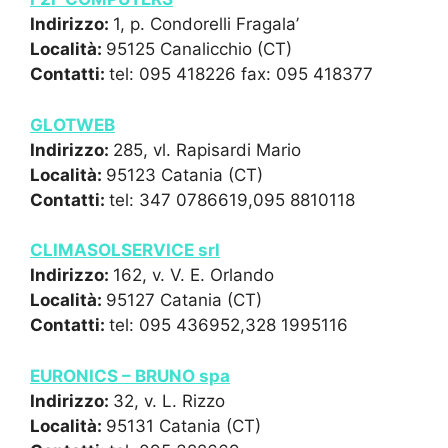
Indirizzo:
1, p. Condorelli Fragala’
Località:
95125 Canalicchio (CT)
Contatti:
tel: 095 418226 fax: 095 418377
GLOTWEB
Indirizzo:
285, vl. Rapisardi Mario
Località:
95123 Catania (CT)
Contatti:
tel: 347 0786619,095 8810118
CLIMASOLSERVICE srl
Indirizzo:
162, v. V. E. Orlando
Località:
95127 Catania (CT)
Contatti:
tel: 095 436952,328 1995116
EURONICS – BRUNO spa
Indirizzo:
32, v. L. Rizzo
Località:
95131 Catania (CT)