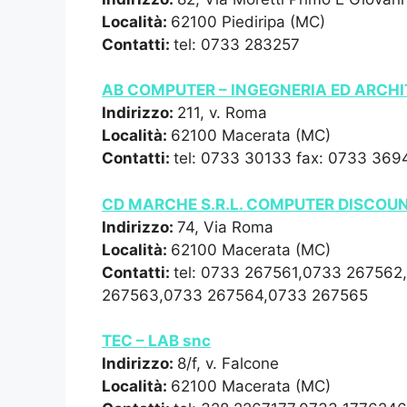
Località:
62100 Piediripa (MC)
Contatti:
tel: 0733 283257
AB COMPUTER – INGEGNERIA ED ARCH
Indirizzo:
211, v. Roma
Località:
62100 Macerata (MC)
Contatti:
tel: 0733 30133 fax: 0733 369
CD MARCHE S.R.L. COMPUTER DISCOU
Indirizzo:
74, Via Roma
Località:
62100 Macerata (MC)
Contatti:
tel: 0733 267561,0733 26756
267563,0733 267564,0733 267565
TEC – LAB snc
Indirizzo:
8/f, v. Falcone
Località:
62100 Macerata (MC)