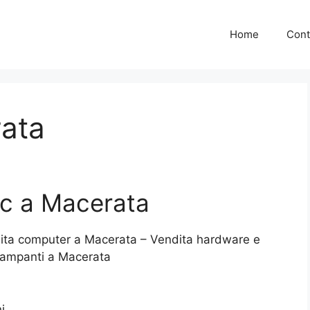
Home
Cont
ata
c a Macerata
ita computer a Macerata – Vendita hardware e
tampanti a Macerata
i