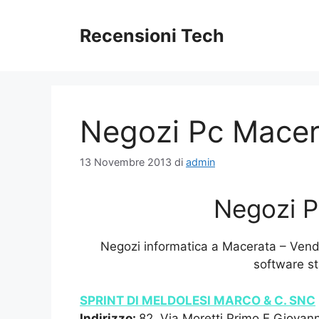
Vai
al
Recensioni Tech
contenuto
Negozi Pc Macer
13 Novembre 2013
di
admin
Negozi P
Negozi informatica a Macerata – Vend
software s
SPRINT DI MELDOLESI MARCO & C. SNC
Indirizzo:
82, Via Moretti Primo E Giovann