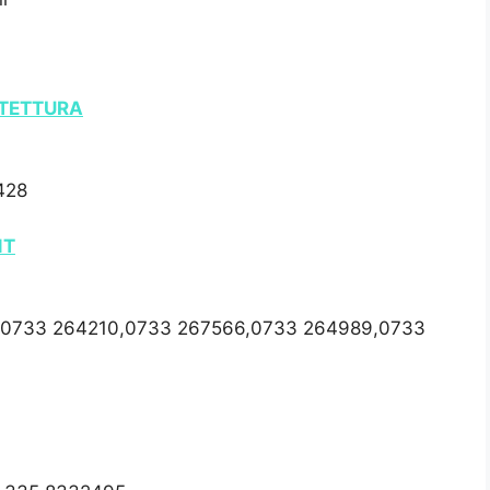
ITETTURA
428
NT
2,0733 264210,0733 267566,0733 264989,0733