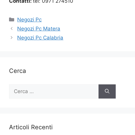
Contatti:
tel: 0971 274510
Categorie
Negozi Pc
Negozi Pc Matera
Negozi Pc Calabria
Cerca
Ricerca
per:
Articoli Recenti