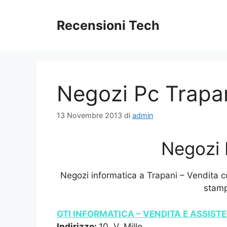
Vai
al
Recensioni Tech
contenuto
Negozi Pc Trapa
13 Novembre 2013
di
admin
Negozi 
Negozi informatica a Trapani – Vendita 
stamp
GTI INFORMATICA – VENDITA E ASSIS
Indirizzo:
10, V. Mille