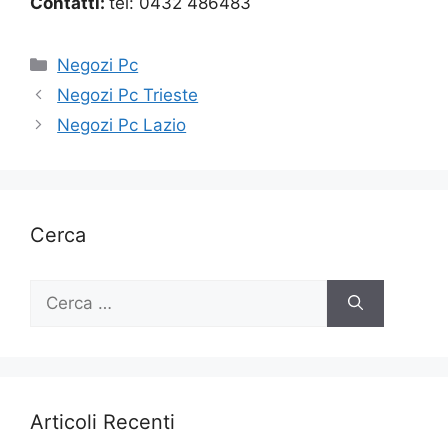
Contatti:
tel: 0432 486483
Categorie
Negozi Pc
Negozi Pc Trieste
Negozi Pc Lazio
Cerca
Ricerca
per:
Articoli Recenti