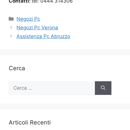
Contatti:
tel: 0444 314306
Categorie
Negozi Pc
Negozi Pc Verona
Assistenza Pc Abruzzo
Cerca
Ricerca
per:
Articoli Recenti