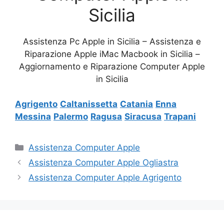
Sicilia
Assistenza Pc Apple in Sicilia – Assistenza e
Riparazione Apple iMac Macbook in Sicilia –
Aggiornamento e Riparazione Computer Apple
in Sicilia
Agrigento
Caltanissetta
Catania
Enna
Messina
Palermo
Ragusa
Siracusa
Trapani
Categorie
Assistenza Computer Apple
Assistenza Computer Apple Ogliastra
Assistenza Computer Apple Agrigento