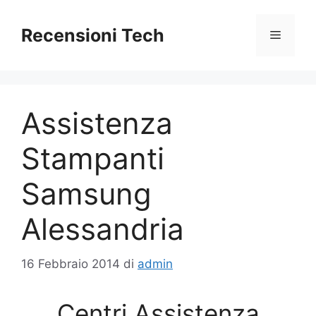
Vai
al
Recensioni Tech
Menu
contenuto
Assistenza
Stampanti
Samsung
Alessandria
16 Febbraio 2014
di
admin
Centri Assistenza