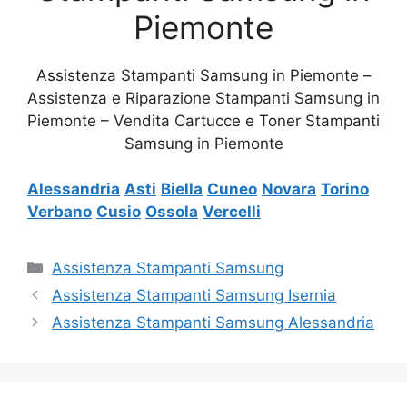
Piemonte
Assistenza Stampanti Samsung in Piemonte –
Assistenza e Riparazione Stampanti Samsung in
Piemonte – Vendita Cartucce e Toner Stampanti
Samsung in Piemonte
Alessandria
Asti
Biella
Cuneo
Novara
Torino
Verbano
Cusio
Ossola
Vercelli
Categorie
Assistenza Stampanti Samsung
Assistenza Stampanti Samsung Isernia
Assistenza Stampanti Samsung Alessandria