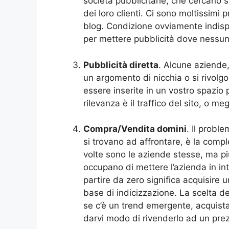
società pubblicitarie, che cercano sp
dei loro clienti. Ci sono moltissimi pr
blog. Condizione ovviamente indispe
per mettere pubblicità dove nessun
Pubblicità diretta
. Alcune aziende, 
un argomento di nicchia o si rivolg
essere inserite in un vostro spazio 
rilevanza è il traffico del sito, o meg
Compra/Vendita domini
. Il probl
si trovano ad affrontare, è la compl
volte sono le aziende stesse, ma p
occupano di mettere l’azienda in in
partire da zero significa acquisire u
base di indicizzazione. La scelta d
se c’è un trend emergente, acquist
darvi modo di rivenderlo ad un prez