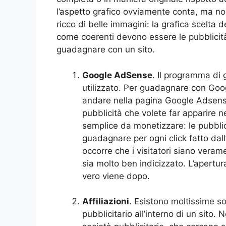
l’aspetto grafico ovviamente conta, ma n
ricco di belle immagini: la grafica scelta
come coerenti devono essere le pubblicit
guadagnare con un sito.
Google AdSense
. Il programma di 
utilizzato. Per guadagnare con Goo
andare nella pagina Google Adsense,
pubblicità che volete far apparire 
semplice da monetizzare: le pubblic
guadagnare per ogni click fatto dal
occorre che i visitatori siano verame
sia molto ben indicizzato. L’apertur
vero viene dopo.
Affiliazioni
. Esistono moltissime so
pubblicitario all’interno di un sito.