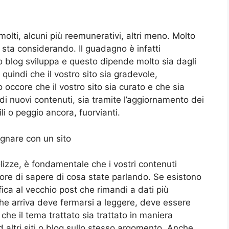
olti, alcuni più reemunerativi, altri meno. Molto
 sta considerando. Il guadagno è infatti
o o blog sviluppa e questo dipende molto sia dagli
uindi che il vostro sito sia gradevole,
 occore che il vostro sito sia curato e che sia
 di nuovi contenuti, sia tramite l’aggiornamento dei
li o peggio ancora, fuorvianti.
polizze, è fondamentale che i vostri contenuti
ore di sapere di cosa state parlando. Se esistono
ica al vecchio post che rimandi a dati più
 che arriva deve fermarsi a leggere, deve essere
che il tema trattato sia trattato in maniera
d altri siti o blog sullo stesso argomento. Anche