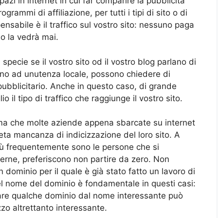
azi in internet in cui far comparire la pubblicità
ogrammi di affiliazione, per tutti i tipi di sito o di
nsabile è il traffico sul vostro sito: nessuno paga
o la vedrà mai.
specie se il vostro sito od il vostro blog parlano di
ono ad unutenza locale, possono chiedere di
pubblicitario. Anche in questo caso, di grande
lio il tipo di traffico che raggiunge il vostro sito.
ema che molte aziende appena sbarcate su internet
eta mancanza di indicizzazione del loro sito. A
iù frequentemente sono le persone che si
terne, preferiscono non partire da zero. Non
n dominio per il quale è già stato fatto un lavoro di
el nome del dominio è fondamentale in questi casi:
are qualche dominio dal nome interessante può
zo altrettanto interessante.