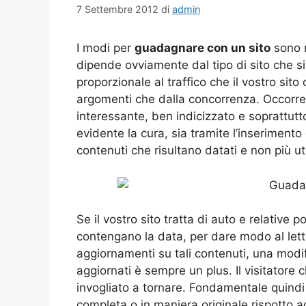
7 Settembre 2012
di
admin
I modi per
guadagnare con un sito
sono m
dipende ovviamente dal tipo di sito che si
proporzionale al traffico che il vostro sit
argomenti che dalla concorrenza. Occorre q
interessante, ben indicizzato e soprattutto
evidente la cura, sia tramite l’inserimento
contenuti che risultano datati e non più uti
Se il vostro sito tratta di auto e relative 
contengano la data, per dare modo al lett
aggiornamenti su tali contenuti, una modif
aggiornati è sempre un plus. Il visitatore
invogliato a tornare. Fondamentale quindi 
completa o in maniera originale rispotto a