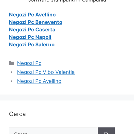
Negozi Pc Avellino
Negozi Pc Benevento
Negozi Pc Caserta
Negozi Pc Napoli
Negozi Pc Salerno
Categorie
Negozi Pc
Negozi Pc Vibo Valentia
Negozi Pc Avellino
Cerca
Ricerca