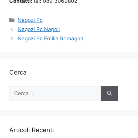
Contatti:
tel: 089 3069802
Categorie
Negozi Pc
Negozi Pc Napoli
Negozi Pc Emilia Romagna
Cerca
Ricerca
per:
Articoli Recenti