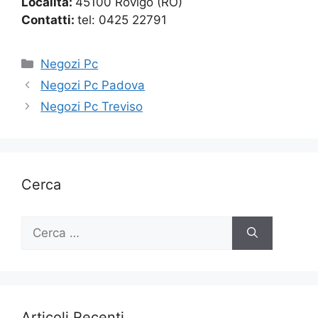
Località:
45100 Rovigo (RO)
Contatti:
tel: 0425 22791
Categorie
Negozi Pc
Negozi Pc Padova
Negozi Pc Treviso
Cerca
Ricerca
per:
Articoli Recenti