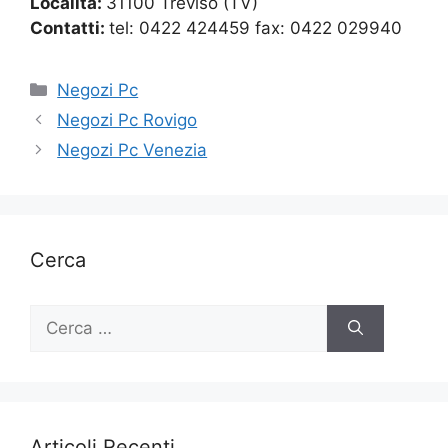
Località:
31100 Treviso (TV)
Contatti:
tel: 0422 424459 fax: 0422 029940
Categorie
Negozi Pc
Negozi Pc Rovigo
Negozi Pc Venezia
Cerca
Ricerca
per:
Articoli Recenti