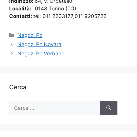
Indirizzo:
64, v. Orbetello
Località:
10148 Torino (TO)
Contatti:
tel: 011 2203177,011 9205722
Categorie
Negozi Pc
Negozi Pc Novara
Negozi Pc Verbano
Cerca
Ricerca
per: