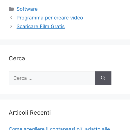
Categorie
Software
Programma per creare video
Scaricare Film Gratis
Cerca
Ricerca
per:
Articoli Recenti
Come scegliere il contapassi più adatto alle