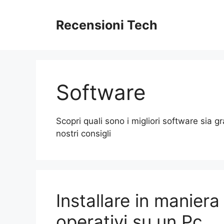
Vai
al
Recensioni Tech
contenuto
Software
Scopri quali sono i migliori software sia g
nostri consigli
Installare in manier
operativi su un Pc