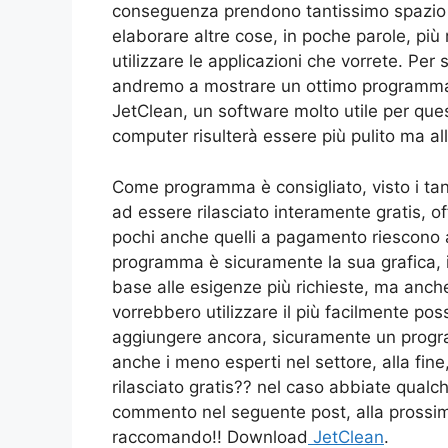
conseguenza prendono tantissimo spazio d
elaborare altre cose, in poche parole, più r
utilizzare le applicazioni che vorrete. Per 
andremo a mostrare un ottimo programma c
JetClean, un software molto utile per quest
computer risulterà essere più pulito ma a
Come programma è consigliato, visto i tanti
ad essere rilasciato interamente gratis, of
pochi anche quelli a pagamento riescono a
programma è sicuramente la sua grafica, in
base alle esigenze più richieste, ma anch
vorrebbero utilizzare il più facilmente poss
aggiungere ancora, sicuramente un progr
anche i meno esperti nel settore, alla fi
rilasciato gratis?? nel caso abbiate qual
commento nel seguente post, alla prossim
raccomando!! Download
JetClean
.