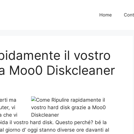
Home
Cont
pidamente il vostro
 a Moo0 Diskcleaner
perti ma
ter, vi
 che vi
pida il vostro hard disk. Questo perché? bé la
l giorno d’ oggi stanno diverse ore davanti al