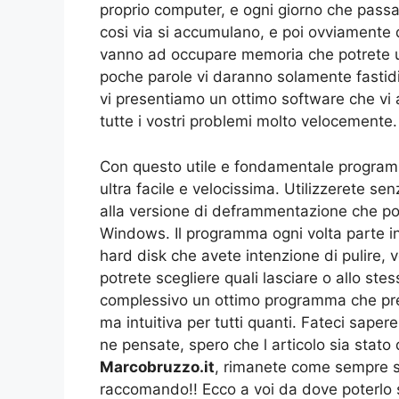
proprio computer, e ogni giorno che passa t
cosi via si accumulano, e poi ovviamente d
vanno ad occupare memoria che potrete usa
poche parole vi daranno solamente fastid
vi presentiamo un ottimo software che vi a
tutte i vostri problemi molto velocemente.
Con questo utile e fondamentale programma
ultra facile e velocissima. Utilizzerete 
alla versione di deframmentazione che pot
Windows. Il programma ogni volta parte in
hard disk che avete intenzione di pulire, ve
potrete scegliere quali lasciare o allo ste
complessivo un ottimo programma che pre
ma intuitiva per tutti quanti. Fateci saper
ne pensate, spero che l articolo sia stato
Marcobruzzo.it
, rimanete come sempre sin
raccomando!! Ecco a voi da dove poterlo 