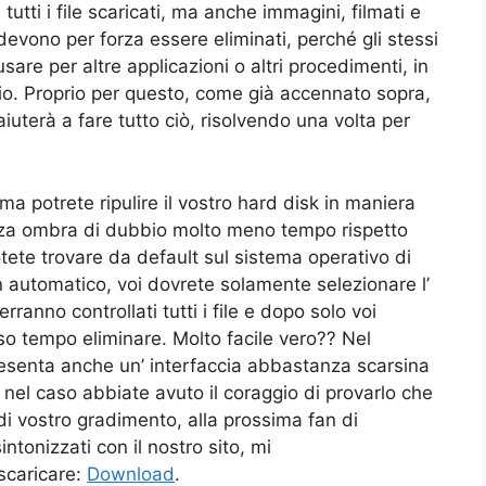
utti i file scaricati, ma anche immagini, filmati e
evono per forza essere eliminati, perché gli stessi
re per altre applicazioni o altri procedimenti, in
io. Proprio per questo, come già accennato sopra,
iuterà a fare tutto ciò, risolvendo una volta per
 potrete ripulire il vostro hard disk in maniera
senza ombra di dubbio molto meno tempo rispetto
ete trovare da default sul sistema operativo di
 automatico, voi dovrete solamente selezionare l’
rranno controllati tutti i file e dopo solo voi
sso tempo eliminare. Molto facile vero?? Nel
senta anche un’ interfaccia abbastanza scarsina
e nel caso abbiate avuto il coraggio di provarlo che
 di vostro gradimento, alla prossima fan di
tonizzati con il nostro sito, mi
scaricare:
Download
.