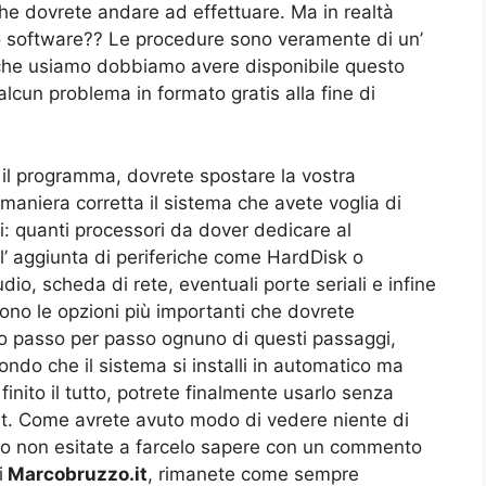
he dovrete andare ad effettuare. Ma in realtà
to software?? Le procedure sono veramente di un’
 che usiamo dobbiamo avere disponibile questo
lcun problema in formato gratis alla fine di
 il programma, dovrete spostare la vostra
 maniera corretta il sistema che avete voglia di
i: quanti processori da dover dedicare al
l’ aggiunta di periferiche come HardDisk o
o, scheda di rete, eventuali porte seriali e infine
ono le opzioni più importanti che dovrete
to passo per passo ognuno di questi passaggi,
do che il sistema si installi in automatico ma
finito il tutto, potrete finalmente usarlo senza
lt. Come avrete avuto modo di vedere niente di
bio non esitate a farcelo sapere con un commento
i
Marcobruzzo.it
, rimanete come sempre