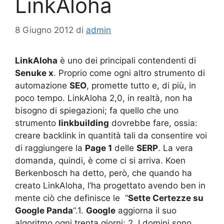
LinkAloha
8 Giugno 2012
di
admin
LinkAloha
è uno dei principali contendenti di
Senuke x
. Proprio come ogni altro strumento di
automazione
SEO
, promette tutto e, di più, in
poco tempo. LinkAloha 2,0, in realtà, non ha
bisogno di spiegazioni; fa quello che uno
strumento
linkbuilding
dovrebbe fare, ossia:
creare backlink in quantità tali da consentire voi
di raggiungere la
Page 1
delle
SERP
. La vera
domanda, quindi, è come ci si arriva. Koen
Berkenbosch ha detto, però, che quando ha
creato LinkAloha, l’ha progettato avendo ben in
mente ciò che definisce le “
Sette Certezze su
Google Panda
“.1.
Google
aggiorna il suo
algoritmo ogni trenta giorni; 2. I domini sono