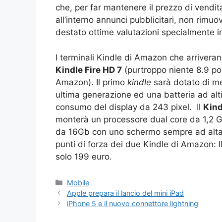
che, per far mantenere il prezzo di vendit
all’interno annunci pubblicitari, non rim
destato ottime valutazioni specialmente i
I terminali Kindle di Amazon che arriverann
Kindle Fire HD 7
(purtroppo niente 8.9 poll
Amazon). Il primo
kindle
sarà dotato di me
ultima generazione ed una batteria ad alti
consumo del display da 243 pixel. Il
Kind
monterà un processore dual core da 1,2 
da 16Gb con uno schermo sempre ad alta
punti di forza dei due Kindle di Amazon: I
solo 199 euro.
Categorie
Mobile
Apple prepara il lancio del mini iPad
iPhone 5 e il nuovo connettore lightning