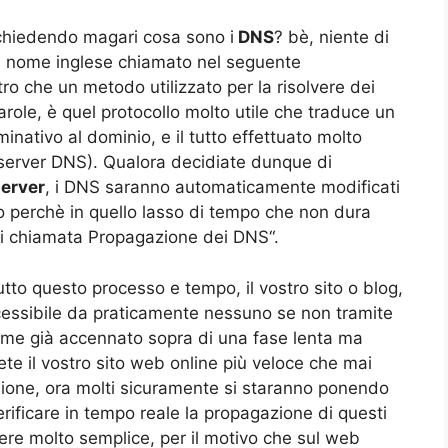
 chiedendo magari cosa sono i
DNS
? bè, niente di
 un nome inglese chiamato nel seguente
che un metodo utilizzato per la risolvere dei
parole, è quel protocollo molto utile che traduce un
nativo al dominio, e il tutto effettuato molto
server DNS). Qualora decidiate dunque di
server
, i DNS saranno automaticamente modificati
o perchè in quello lasso di tempo che non dura
si chiamata Propagazione dei DNS“.
to questo processo e tempo, il vostro sito o blog,
ssibile da praticamente nessuno se non tramite
a come già accennato sopra di una fase lenta ma
ete il vostro sito web online più veloce che mai
ione, ora molti sicuramente si staranno ponendo
rificare in tempo reale la propagazione di questi
sere molto semplice, per il motivo che sul web